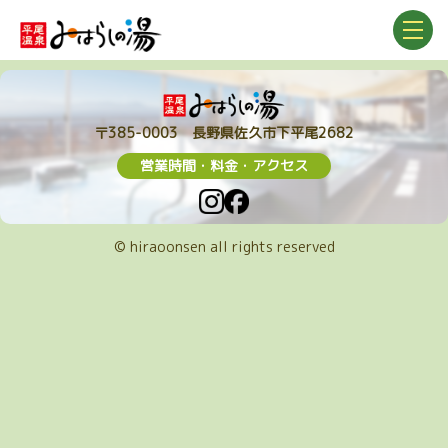
〒385-0003
長野県佐久市下平尾2682
営業時間・料金・アクセス
営業時間・料金・アクセス
© hiraoonsen all rights reserved
事前チケット購入
トップページ
きたえる
たべる
森林セラピー
くつろぐ
トピックス
温浴施設
新着情報